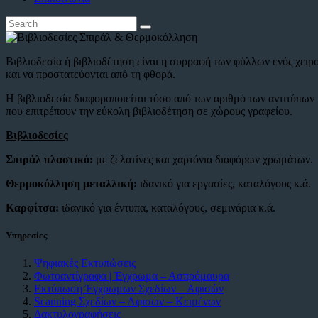
Βιβλιοδεσία ή βιβλιοδέτηση είναι η συρραφή των φύλλων ενός χει
και να προστατεύονται από τη φθορά.
Η βιβλιοδεσία διαφοροποιείται τόσο από των αριθμό των αντιτύπων 
που επιτρέπουν την εύκολη βιβλιοδέτηση σε χώρους γραφείου.
Βιβλιοδεσίες
Σπιράλ πλαστικό
:
με ζελατίνες και χαρτόνια διαφόρων χρωμάτων.
Θερμοκόλληση μεταλλική:
ιδανικό για εργασίες, καταλόγους κ.ά.
Καρφίτσα:
ιδανικό για έντυπα, καταλόγους, σεμινάρια κ.ά.
Υπηρεσίες
Ψηφιακές Εκτυπώσεις
Φωτοαντίγραφα | Έγχρωμα – Ασπρόμαυρα
Εκτύπωση Έγχρωμων Σχεδίων – Αφισών
Scanning Σχεδίων – Αφισών – Κειμένων
Δακτυλογραφήσεις