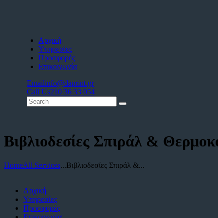
Αρχική
Υπηρεσίες
Προσφορές
Επικοινωνία
Email
info@daprint.gr
Call Us
210 36 33 054
Βιβλιοδεσίες Σπιράλ & Θερμο
Home
All Services
...
Βιβλιοδεσίες Σπιράλ &...
Αρχική
Υπηρεσίες
Προσφορές
Επικοινωνία